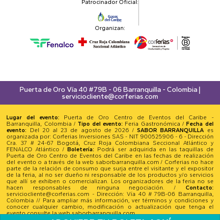
Patrocinador Oficial:
Organizan:
Puerta de Oro Vía 40 #79B - 06 Barranquilla - Colombia |
serviciocliente@corferias.com
Lugar del evento:
Puerta de Oro Centro de Eventos del Caribe -
Barranquilla, Colombia /
Tipo del evento:
Feria Gastronómica /
Fecha del
evento:
Del 20 al 23 de agosto de 2026 /
SABOR BARRANQUILLA
es
organizada por: Corferias Inversiones SAS - NIT 900525906 - 6 - Dirección
Cra. 37 # 24-67 Bogotá, Cruz Roja Colombiana Seccional Atlántico y
FENALCO Atlántico /
Boletería:
Podrá ser adquirida en las taquillas de
Puerta de Oro Centro de Eventos del Caribe en las fechas de realización
del evento o a través de la web saborbarranquilla.com / Corferias no hace
parte de la relación de consumo que surja entre el visitante y el expositor
de la feria, al no ser dueño ni responsable de los productos y/o servicios
que allí se exhiben o comercializan. Los organizadores de la feria no se
hacen responsables de ninguna negociación. /
Contacto:
serviciocliente@corferias.com - Dirección: Vía 40 # 79B-06 Barranquilla,
Colombia // Para ampliar más información, ver términos y condiciones y
conocer cualquier cambio, modificación o actualización que tenga el
evento consulte la web saborbarranquilla.com
Todos los derechos reservados - Corferias 2026