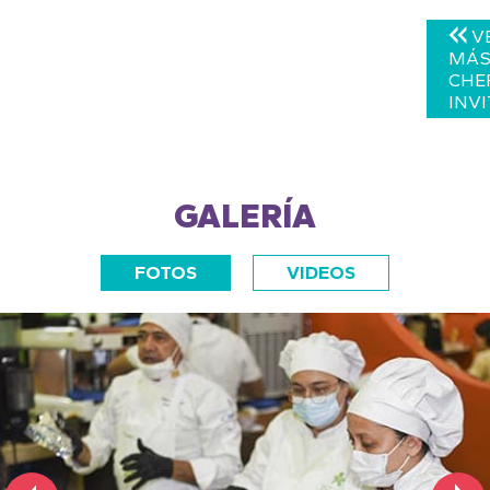
V
MÁ
CHE
INV
GALERÍA
FOTOS
VIDEOS