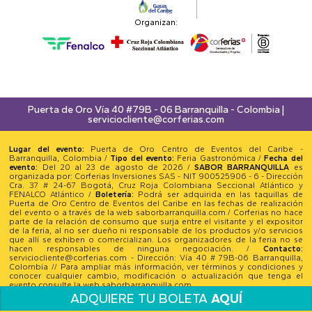
Organizan:
Puerta de Oro Vía 40 #79B - 06 Barranquilla - Colombia |
serviciocliente@corferias.com
Lugar del evento:
Puerta de Oro Centro de Eventos del Caribe -
Barranquilla, Colombia /
Tipo del evento:
Feria Gastronómica /
Fecha del
evento:
Del 20 al 23 de agosto de 2026 /
SABOR BARRANQUILLA
es
organizada por: Corferias Inversiones SAS - NIT 900525906 - 6 - Dirección
Cra. 37 # 24-67 Bogotá, Cruz Roja Colombiana Seccional Atlántico y
FENALCO Atlántico /
Boletería:
Podrá ser adquirida en las taquillas de
Puerta de Oro Centro de Eventos del Caribe en las fechas de realización
del evento o a través de la web saborbarranquilla.com / Corferias no hace
parte de la relación de consumo que surja entre el visitante y el expositor
de la feria, al no ser dueño ni responsable de los productos y/o servicios
que allí se exhiben o comercializan. Los organizadores de la feria no se
hacen responsables de ninguna negociación. /
Contacto:
serviciocliente@corferias.com - Dirección: Vía 40 # 79B-06 Barranquilla,
Colombia // Para ampliar más información, ver términos y condiciones y
conocer cualquier cambio, modificación o actualización que tenga el
evento consulte la web saborbarranquilla.com
Todos los derechos reservados - Corferias 2026
ADQUIERE TU BOLETA
AQUÍ